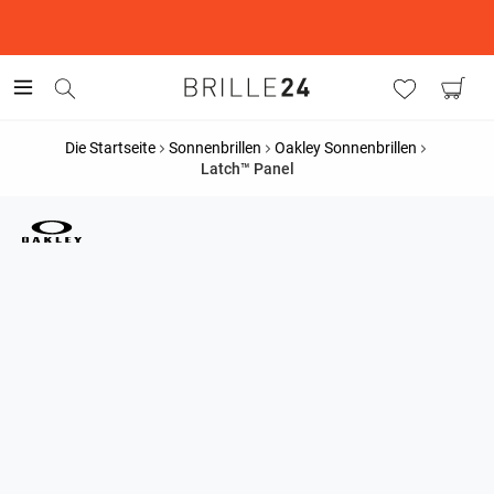
This is the Promotion Bar Text placeholder, loading promotion
data...
Die Startseite
Sonnenbrillen
Oakley Sonnenbrillen
Latch™ Panel