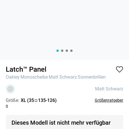
Latch™ Panel
Oakley
Monoscheibe
Matt Schwarz
Sonnenbrillen
Matt Schwarz
Größe:
XL
(
35
135
-
126
)
Größenratgeber
0
Dieses Modell ist nicht mehr verfügbar