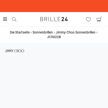
This is the Promotion Bar Text placeholder, loading promotion
data...
Die Startseite
Sonnenbrillen
Jimmy Choo Sonnenbrillen
JC5022B