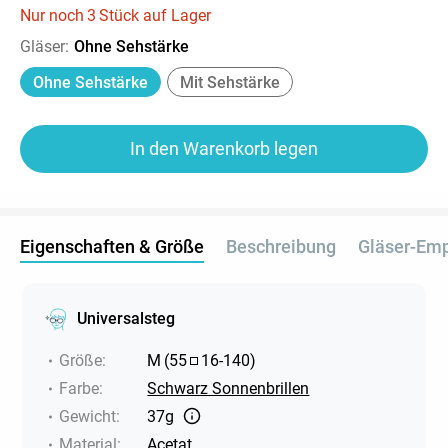
Nur noch
3
Stück auf Lager
Gläser
:
Ohne Sehstärke
Ohne Sehstärke
Mit Sehstärke
In den Warenkorb legen
Eigenschaften & Größe
Beschreibung
Gläser-Em
Universalsteg
Größe
:
M
(
55
16
-
140
)
Farbe
:
Schwarz Sonnenbrillen
Gewicht
:
37g
Material
:
Acetat