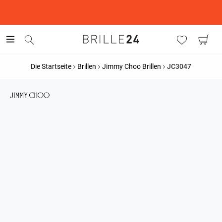
This is the Promotion Bar Text placeholder, loading promotion
data...
Die Startseite
Brillen
Jimmy Choo Brillen
JC3047