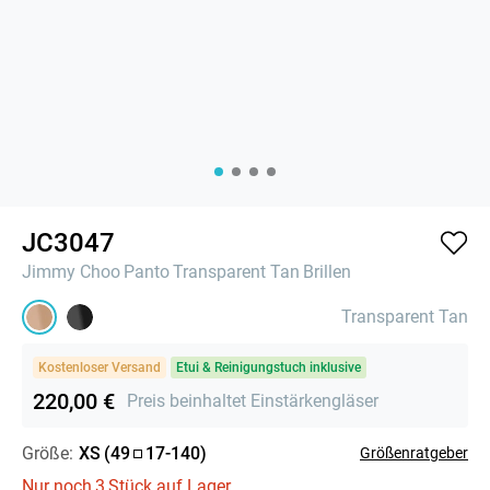
JC3047
Jimmy Choo
Panto
Transparent Tan
Brillen
Transparent Tan
Kostenloser Versand
Etui & Reinigungstuch inklusive
220,00 €
Preis beinhaltet Einstärkengläser
Größe:
XS
(
49
17
-
140
)
Größenratgeber
Nur noch
3
Stück auf Lager