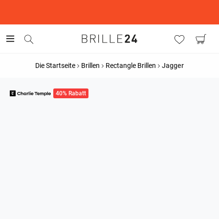
This is the Promotion Bar Text placeholder, loading promotion
data...
Die Startseite
Brillen
Rectangle Brillen
Jagger
40% Rabatt