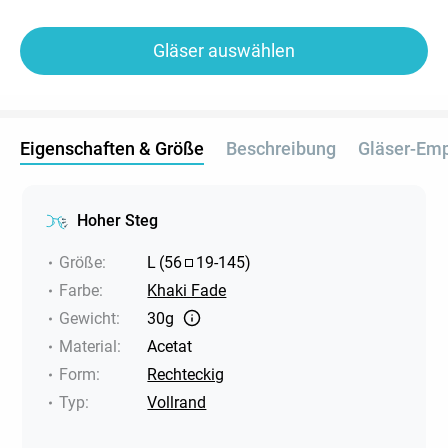
Gläser auswählen
Eigenschaften & Größe
Beschreibung
Gläser-Em
Hoher Steg
Größe
:
L
(
56
19
-
145
)
Farbe
:
Khaki Fade
Gewicht
:
30g
Material
:
Acetat
Form
:
Rechteckig
Typ
:
Vollrand