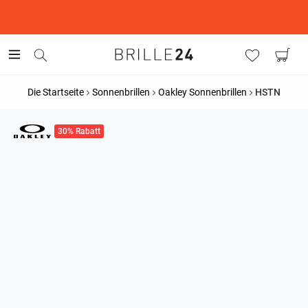
This is the Promotion Bar Text placeholder, loading promotion
data...
Die Startseite
Sonnenbrillen
Oakley Sonnenbrillen
HSTN
30% Rabatt