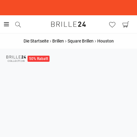
This is the Promotion Bar Text placeholder, loading promotion
data...
Die Startseite
Brillen
Square Brillen
Houston
50% Rabatt