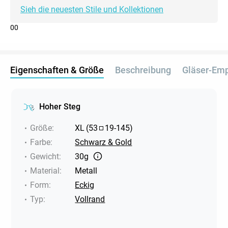
Sieh die neuesten Stile und Kollektionen
0
0
Eigenschaften & Größe
Beschreibung
Gläser-Em
Hoher Steg
Größe
:
XL
(
53
19
-
145
)
Farbe
:
Schwarz & Gold
Gewicht
:
30g
Material
:
Metall
Form
:
Eckig
Typ
:
Vollrand