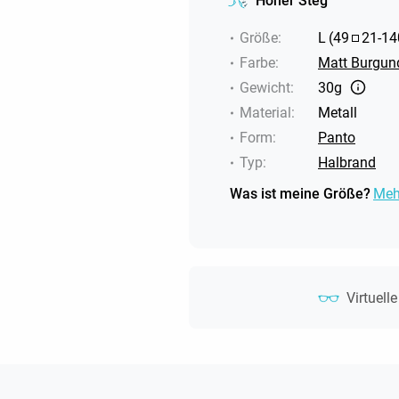
Hoher Steg
Größe
:
L
(
49
21
-
14
Farbe
:
Matt Burgun
Gewicht
:
30g
Material
:
Metall
Form
:
Panto
Typ
:
Halbrand
Was ist meine Größe?
Meh
Virtuell