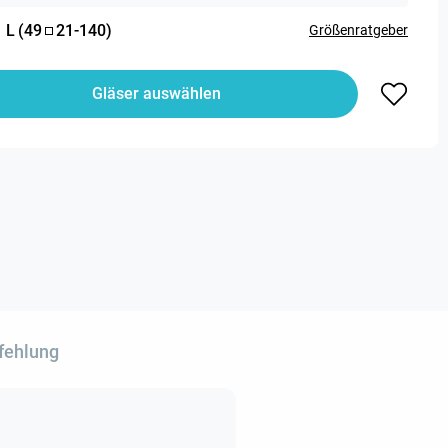
:
L
(
49
21
-
140
)
Größenratgeber
Gläser auswählen
fehlung