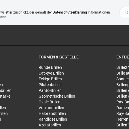
ewsletter zuschickt, der gemäß der
Datenschutzerklärung
Informationen
kann.
FORMEN & GESTELLE
ENTD
Runde Brillen
Brille2
Cat-eye Brillen
Brille
Eckige Brillen
Sonnen
en
Pilotenbrillen
Brillen
brillen
Panto-Brillen
Brillen
stärke
Geometrische Brillen
Brillen
Ovale Brillen
Ray-Ba
llen
Vollrandbrillen
Damen
illen
Halbrandbrillen
Ray-Ba
n
Randlose Brillen
Herren
Azetatbrillen
Brillen