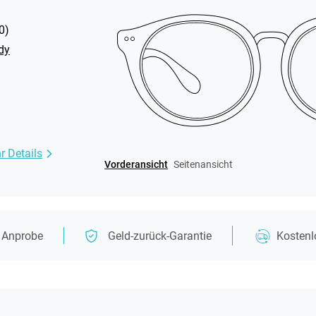
0
)
dy
r Details
Vorderansicht
Seitenansicht
e Anprobe
Geld-zurück-Garantie
Kosten