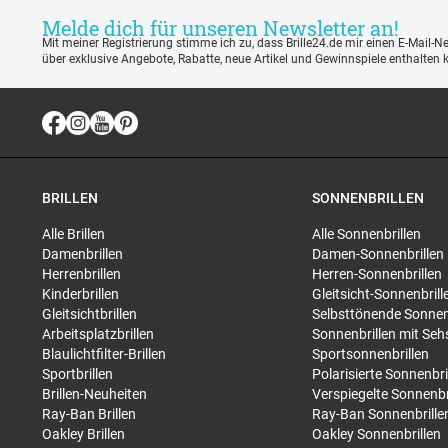
Melde dich für unseren Newsletter an!
Mit meiner Registrierung stimme ich zu, dass Brille24.de mir einen E-Mail-N
über exklusive Angebote, Rabatte, neue Artikel und Gewinnspiele enthalten 
BRILLEN
SONNENBRILLEN
Alle Brillen
Alle Sonnenbrillen
Damenbrillen
Damen-Sonnenbrillen
Herrenbrillen
Herren-Sonnenbrillen
Kinderbrillen
Gleitsicht-Sonnenbrill
Gleitsichtbrillen
Selbsttönende Sonnen
Arbeitsplatzbrillen
Sonnenbrillen mit Seh
Blaulichtfilter-Brillen
Sportsonnenbrillen
Sportbrillen
Polarisierte Sonnenbri
Brillen-Neuheiten
Verspiegelte Sonnenbr
Ray-Ban Brillen
Ray-Ban Sonnenbrille
Oakley Brillen
Oakley Sonnenbrillen