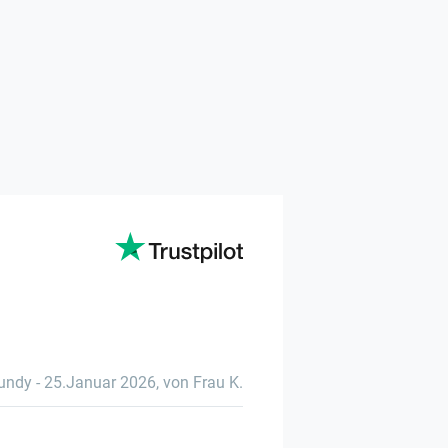
undy
-
25.Januar 2026
,
von Frau K.