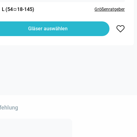
:
L
(
54
18
-
145
)
Größenratgeber
Gläser auswählen
fehlung