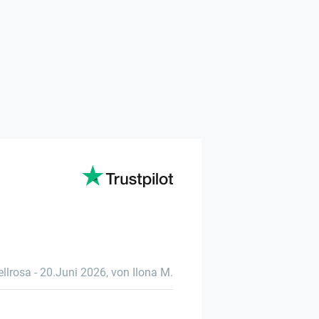
ellrosa
-
20.Juni 2026
,
von Ilona M.