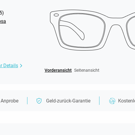
5
)
rosa
r Details
Vorderansicht
Seitenansicht
e Anprobe
Geld-zurück-Garantie
Kosten