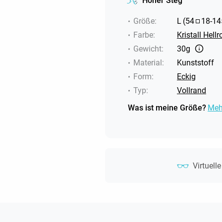
Hoher Steg
Größe
:
L
(
54
18
-
14
Farbe
:
Kristall Hell
Gewicht
:
30g
Material
:
Kunststoff
Form
:
Eckig
Typ
:
Vollrand
Was ist meine Größe?
Meh
Virtuell