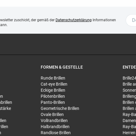
ewsletter zuschickt, der gemäß der
Datenschutzerklärung
Informationen
kann.
FORMEN & GESTELLE
ENTD
Runde Brillen
Brille2
Cat-eye Brillen
Brille
Eckige Brillen
Sonnen
en
Pilotenbrillen
Brillen
brillen
Panto-Brillen
Brillen
stärke
Geometrische Brillen
Brillen
Ovale Brillen
Ray-Ba
llen
Vollrandbrillen
Damen
illen
Halbrandbrillen
Ray-Ba
n
Randlose Brillen
Herren