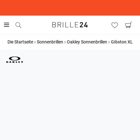
This is the Promotion Bar Text placeholder, loading promotion
data...
Die Startseite
Sonnenbrillen
Oakley Sonnenbrillen
Gibston XL