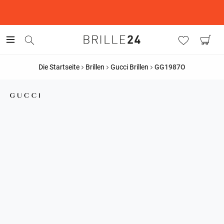
This is the Promotion Bar Text placeholder, loading promotion
data...
Die Startseite
Brillen
Gucci Brillen
GG1987O