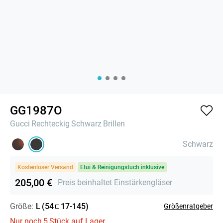
GG1987O
Gucci
Rechteckig
Schwarz
Brillen
Schwarz
Kostenloser Versand
Etui & Reinigungstuch inklusive
205,00 €
Preis beinhaltet Einstärkengläser
Größe:
L
(
54
17
-
145
)
Größenratgeber
Nur noch
5
Stück auf Lager