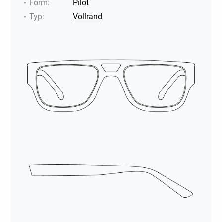
Form
:
Pilot
Typ
:
Vollrand