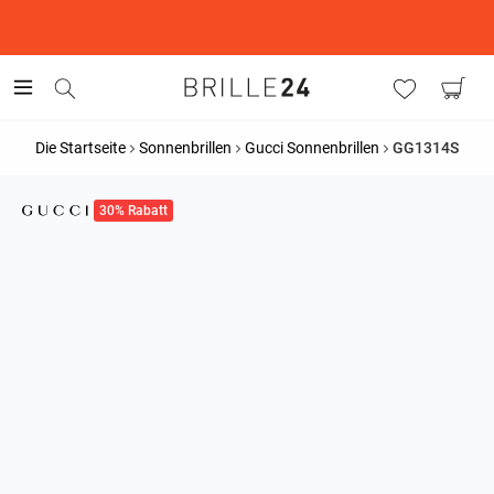
This is the Promotion Bar Text placeholder, loading promotion
data...
Die Startseite
Sonnenbrillen
Gucci Sonnenbrillen
GG1314S
30% Rabatt