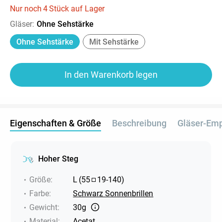
Nur noch
4
Stück auf Lager
Gläser
:
Ohne Sehstärke
Ohne Sehstärke
Mit Sehstärke
In den Warenkorb legen
Eigenschaften & Größe
Beschreibung
Gläser-Em
Hoher Steg
Größe
:
L
(
55
19
-
140
)
Farbe
:
Schwarz Sonnenbrillen
Gewicht
:
30g
Material
:
Acetat