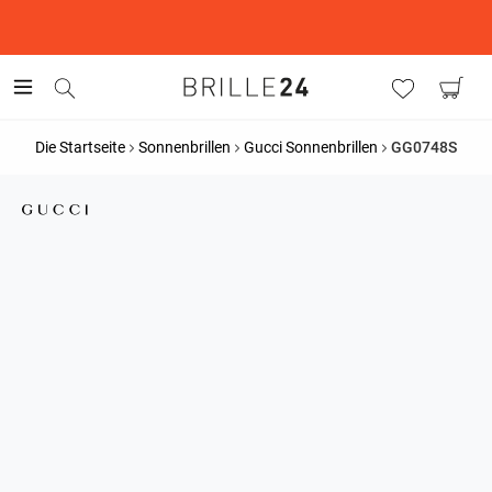
This is the Promotion Bar Text placeholder, loading promotion
data...
Die Startseite
Sonnenbrillen
Gucci Sonnenbrillen
GG0748S