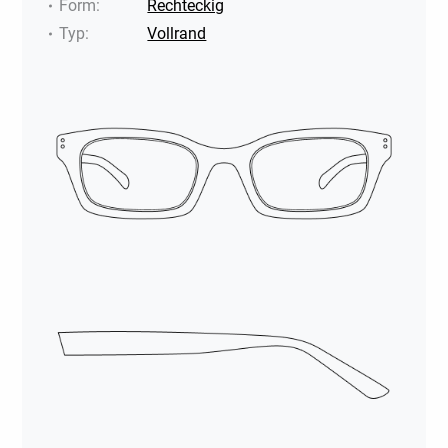
Form
:
Rechteckig
Typ
:
Vollrand