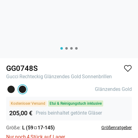
GG0748S
Gucci
Rechteckig
Glänzendes Gold
Sonnenbrillen
Glänzendes Gold
Kostenloser Versand
Etui & Reinigungstuch inklusive
205,00 €
Preis beinhaltet getönte Gläser
Größe:
L
(
59
17
-
145
)
Größenratgeber
Nur noch
4
Stück auf Lager