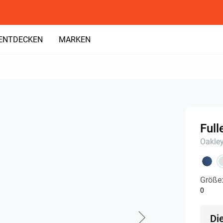
ENTDECKEN
MARKEN
Full
Oakle
Größe
0
Di