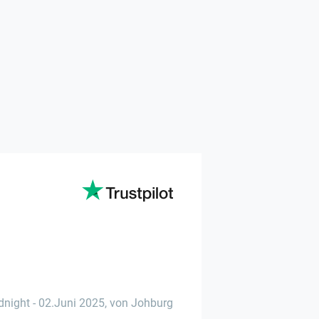
dnight
-
02.Juni 2025
,
von Johburg