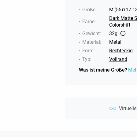
Größe
:
M
(
55
17
-
1
Dark Matte S
Farbe
:
Colorshift
Gewicht
:
32g
Material
:
Metall
Form
:
Rechteckig
Typ
:
Vollrand
Was ist meine Größe?
Meh
Virtuell