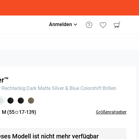
Anmelden
er™
y
Rechteckig
Dark Matte Silver & Blue Colorshift
Brillen
:
M
(
55
17
-
139
)
Größenratgeber
eses Modell ist nicht mehr verfügbar