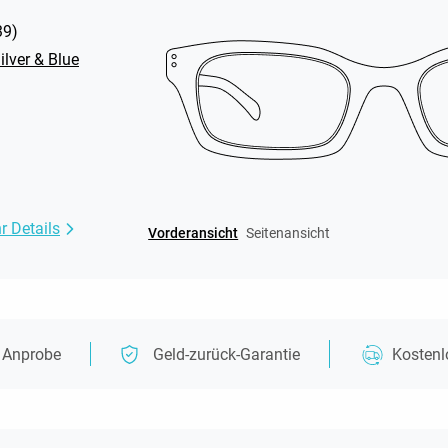
39
)
ilver & Blue
r Details
Vorderansicht
Seitenansicht
e Anprobe
Geld-zurück-Garantie
Kosten