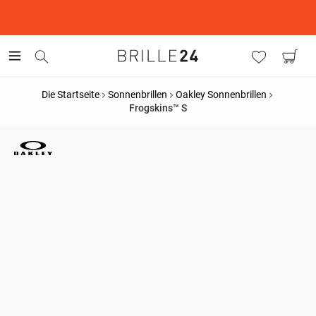
This is the Promotion Bar Text placeholder, loading promotion
data...
Die Startseite
Sonnenbrillen
Oakley Sonnenbrillen
Frogskins™ S