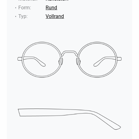
Form
:
Rund
Typ
:
Vollrand