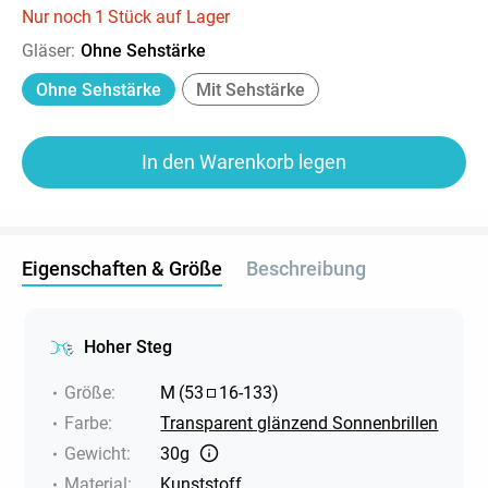
Nur noch
1
Stück auf Lager
Gläser
:
Ohne Sehstärke
Ohne Sehstärke
Mit Sehstärke
In den Warenkorb legen
Eigenschaften & Größe
Beschreibung
Hoher Steg
Größe
:
M
(
53
16
-
133
)
Farbe
:
Transparent glänzend Sonnenbrillen
Gewicht
:
30g
Material
:
Kunststoff