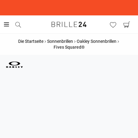
This is the Promotion Bar Text placeholder, loading promotion
data...
Die Startseite
Sonnenbrillen
Oakley Sonnenbrillen
Fives Squared®