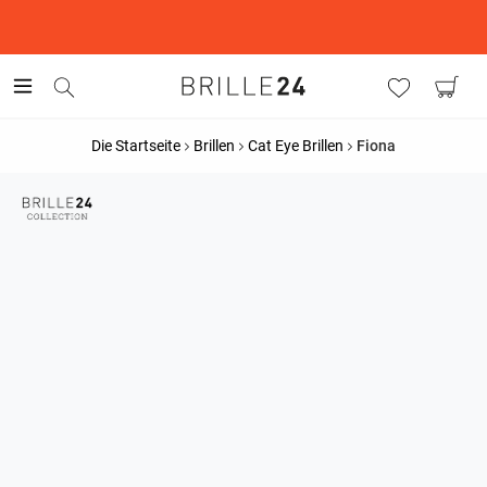
This is the Promotion Bar Text placeholder, loading promotion
data...
Die Startseite
Brillen
Cat Eye Brillen
Fiona