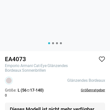
EA4073
Emporio Armani
Cat-Eye
Glänzendes
Bordeaux
Sonnenbrillen
Glänzendes Bordeaux
Größe:
L
(
56
17
-
140
)
Größenratgeber
0
Dieses Modell ist nicht mehr verfügbar