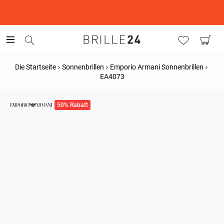
This is the Promotion Bar Text placeholder, loading promotion
data...
Die Startseite
Sonnenbrillen
Emporio Armani Sonnenbrillen
EA4073
50% Rabatt