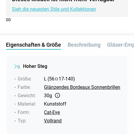
Sieh die neuesten Stile und Kollektionen
0
0
Eigenschaften & Größe
Beschreibung
Gläser-Em
Hoher Steg
Größe
:
L
(
56
17
-
140
)
Farbe
:
Glänzendes Bordeaux Sonnenbrillen
Gewicht
:
30g
Material
:
Kunststoff
Form
:
Cat-Eye
Typ
:
Vollrand