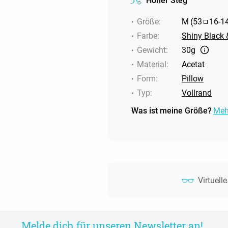
Hoher Steg
Größe
:
M
(
53
16
-
1
Farbe
:
Shiny Black 
Gewicht
:
30g
Material
:
Acetat
Form
:
Pillow
Typ
:
Vollrand
Was ist meine Größe?
Meh
Virtuell
Melde dich für unseren Newsletter an!