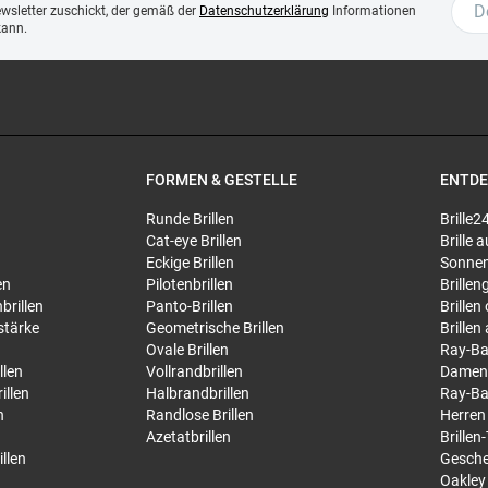
ewsletter zuschickt, der gemäß der
Datenschutzerklärung
Informationen
kann.
FORMEN & GESTELLE
ENTD
Runde Brillen
Brille2
Cat-eye Brillen
Brille
Eckige Brillen
Sonnen
en
Pilotenbrillen
Brillen
brillen
Panto-Brillen
Brillen
stärke
Geometrische Brillen
Brillen
Ovale Brillen
Ray-Ba
llen
Vollrandbrillen
Damen
illen
Halbrandbrillen
Ray-Ba
n
Randlose Brillen
Herren
Azetatbrillen
Brillen
llen
Gesche
Oakley 