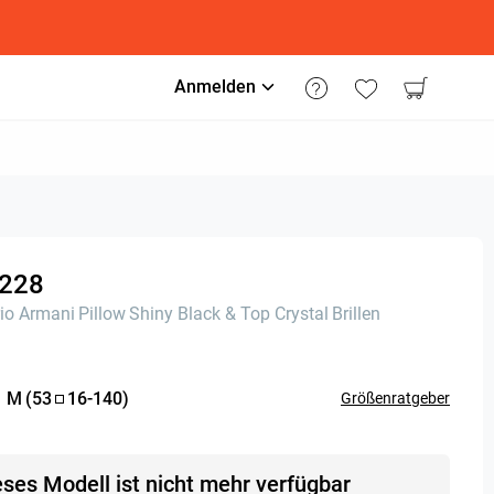
Anmelden
228
io Armani
Pillow
Shiny Black & Top Crystal
Brillen
:
M
(
53
16
-
140
)
Größenratgeber
eses Modell ist nicht mehr verfügbar