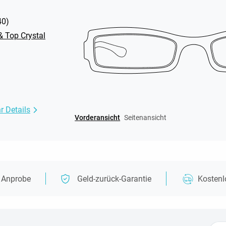
40
)
& Top Crystal
r Details
Vorderansicht
Seitenansicht
e Anprobe
Geld-zurück-Garantie
Kosten