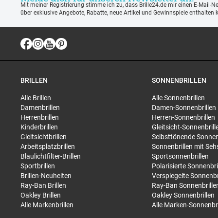
Mit meiner Registrierung stimme ich zu, dass Brille24.de mir einen E-Mail-N
über exklusive Angebote, Rabatte, neue Artikel und Gewinnspiele enthalten 
BRILLEN
SONNENBRILLEN
Alle Brillen
Alle Sonnenbrillen
Damenbrillen
Damen-Sonnenbrillen
Herrenbrillen
Herren-Sonnenbrillen
Kinderbrillen
Gleitsicht-Sonnenbrill
Gleitsichtbrillen
Selbsttönende Sonnen
Arbeitsplatzbrillen
Sonnenbrillen mit Seh
Blaulichtfilter-Brillen
Sportsonnenbrillen
Sportbrillen
Polarisierte Sonnenbri
Brillen-Neuheiten
Verspiegelte Sonnenbr
Ray-Ban Brillen
Ray-Ban Sonnenbrille
Oakley Brillen
Oakley Sonnenbrillen
Alle Markenbrillen
Alle Marken-Sonnenbri