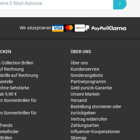
Wir akzeptieren
:
ECKEN
ÜBER UNS
4 Collection Brillen
Über uns
 auf Rechnung
Kundenservice
brille auf Rechnung
Sonderangebote
gestelle
Partnerprogramm
 ohne Sehstärke
Geld-zurück-Garantie
 ab 9,90 €
Unsere Marken
n Sonnenbrillen für
Versand
Bestellung stornieren oder
n Sonnenbrillen für
zurückgeben
Vertrag widerrufen
-Trends
Zahlungsarten
nkefinder
Influencer-Kooperationen
Brillen
Sitemap