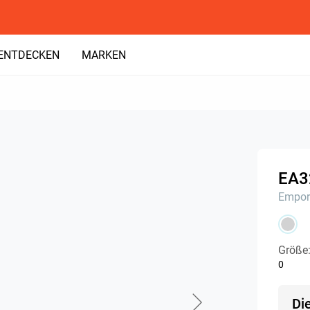
ENTDECKEN
MARKEN
EA3
Empor
Größe
0
Di