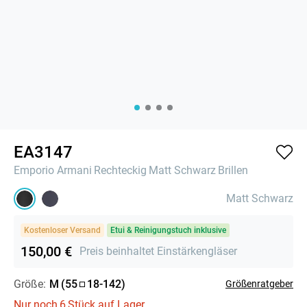
EA3147
Emporio Armani
Rechteckig
Matt Schwarz
Brillen
Matt Schwarz
Kostenloser Versand
Etui & Reinigungstuch inklusive
150,00 €
Preis beinhaltet Einstärkengläser
Größe:
M
(
55
18
-
142
)
Größenratgeber
Nur noch
6
Stück auf Lager