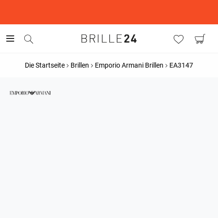
This is the Promotion Bar Text placeholder, loading promotion
data...
Die Startseite
Brillen
Emporio Armani Brillen
EA3147