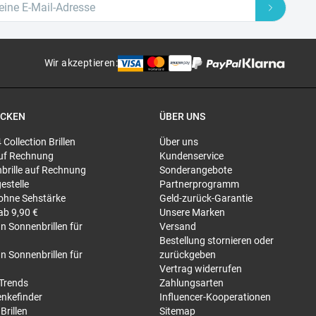
Wir akzeptieren
:
ECKEN
ÜBER UNS
4 Collection Brillen
Über uns
 auf Rechnung
Kundenservice
brille auf Rechnung
Sonderangebote
gestelle
Partnerprogramm
 ohne Sehstärke
Geld-zurück-Garantie
 ab 9,90 €
Unsere Marken
n Sonnenbrillen für
Versand
Bestellung stornieren oder
n Sonnenbrillen für
zurückgeben
Vertrag widerrufen
-Trends
Zahlungsarten
nkefinder
Influencer-Kooperationen
Brillen
Sitemap