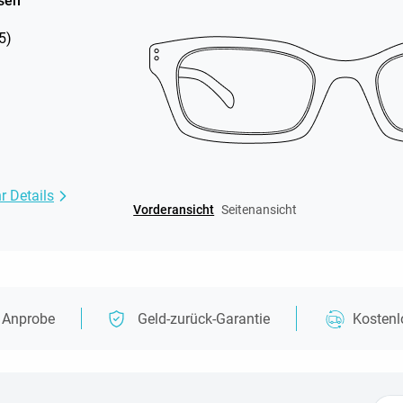
sen
5
)
r Details
Vorderansicht
Seitenansicht
e Anprobe
Geld-zurück-Garantie
Kosten