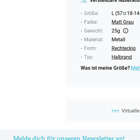
Verstellbare Nasenkis
Größe
:
L
(
57
18
-
14
Farbe
:
Matt Grau
Gewicht
:
25g
Material
:
Metall
Form
:
Rechteckig
Typ
:
Halbrand
Was ist meine Größe?
Meh
Virtuell
Melde dich für unseren Newsletter an!