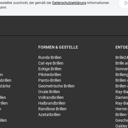
ewsletter zuschickt, der gemäß der
Datenschutzerklärung
Informationen
kann.
FORMEN & GESTELLE
ENTD
Runde Brillen
Brille2
Cat-eye Brillen
Brille
Eckige Brillen
Sonnen
en
Pilotenbrillen
Brillen
brillen
Panto-Brillen
Brillen
stärke
Geometrische Brillen
Brillen
Ovale Brillen
Ray-Ba
llen
Vollrandbrillen
Damen
illen
Halbrandbrillen
Ray-Ba
n
Randlose Brillen
Herren
Azetatbrillen
Brillen
llen
Gesche
Oakley 