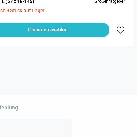
:
L
(
57
18
-
145
)
Größenratgeber
och
8
Stück auf Lager
Gläser auswählen
fehlung