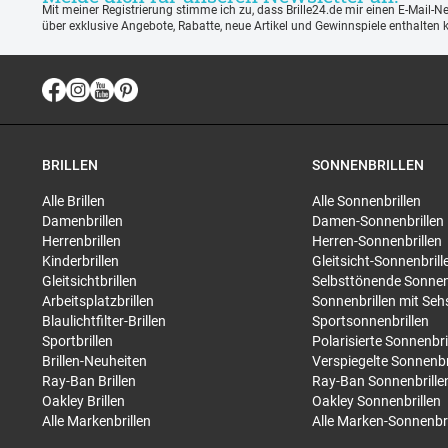
Mit meiner Registrierung stimme ich zu, dass Brille24.de mir einen E-Mail-N
über exklusive Angebote, Rabatte, neue Artikel und Gewinnspiele enthalten 
BRILLEN
SONNENBRILLEN
Alle Brillen
Alle Sonnenbrillen
Damenbrillen
Damen-Sonnenbrillen
Herrenbrillen
Herren-Sonnenbrillen
Kinderbrillen
Gleitsicht-Sonnenbrill
Gleitsichtbrillen
Selbsttönende Sonnen
Arbeitsplatzbrillen
Sonnenbrillen mit Seh
Blaulichtfilter-Brillen
Sportsonnenbrillen
Sportbrillen
Polarisierte Sonnenbri
Brillen-Neuheiten
Verspiegelte Sonnenbr
Ray-Ban Brillen
Ray-Ban Sonnenbrille
Oakley Brillen
Oakley Sonnenbrillen
Alle Markenbrillen
Alle Marken-Sonnenbri