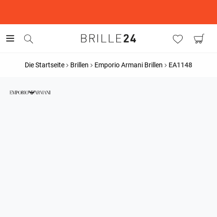
This is the Promotion Bar Text placeholder, loading promotion
data...
Die Startseite
Brillen
Emporio Armani Brillen
EA1148