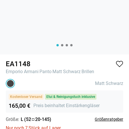
EA1148
Emporio Armani
Panto
Matt Schwarz
Brillen
Matt Schwarz
Kostenloser Versand
Etui & Reinigungstuch inklusive
165,00 €
Preis beinhaltet Einstärkengläser
Größe:
L
(
52
20
-
145
)
Größenratgeber
Nur noch
7
Stück auf Lager