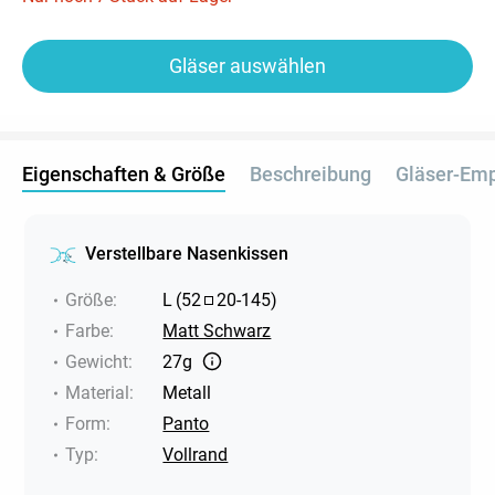
Gläser auswählen
Eigenschaften & Größe
Beschreibung
Gläser-Em
Verstellbare Nasenkissen
Größe
:
L
(
52
20
-
145
)
Farbe
:
Matt Schwarz
Gewicht
:
27g
Material
:
Metall
Form
:
Panto
Typ
:
Vollrand