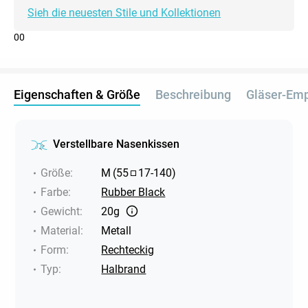
Sieh die neuesten Stile und Kollektionen
0
0
Eigenschaften & Größe
Beschreibung
Gläser-Em
Verstellbare Nasenkissen
Größe
:
M
(
55
17
-
140
)
Farbe
:
Rubber Black
Gewicht
:
20g
Material
:
Metall
Form
:
Rechteckig
Typ
:
Halbrand