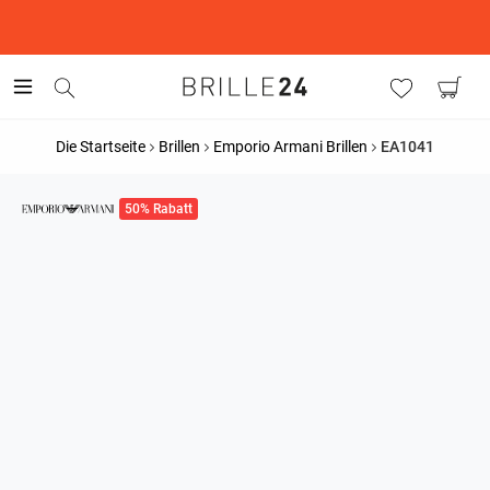
This is the Promotion Bar Text placeholder, loading promotion
data...
Die Startseite
Brillen
Emporio Armani Brillen
EA1041
50% Rabatt