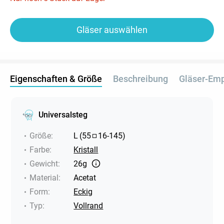
Gläser auswählen
Eigenschaften & Größe
Beschreibung
Gläser-Em
Universalsteg
Größe
:
L
(
55
16
-
145
)
Farbe
:
Kristall
Gewicht
:
26g
Material
:
Acetat
Form
:
Eckig
Typ
:
Vollrand