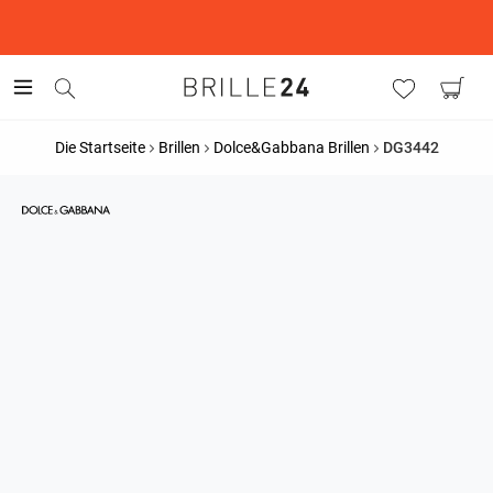
This is the Promotion Bar Text placeholder, loading promotion
data...
Die Startseite
Brillen
Dolce&Gabbana Brillen
DG3442