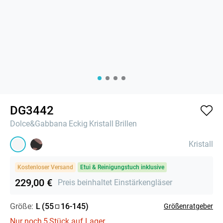
DG3442
Dolce&Gabbana
Eckig
Kristall
Brillen
Kristall
Kostenloser Versand
Etui & Reinigungstuch inklusive
229,00 €
Preis beinhaltet Einstärkengläser
Größe:
L
(
55
16
-
145
)
Größenratgeber
Nur noch
5
Stück auf Lager