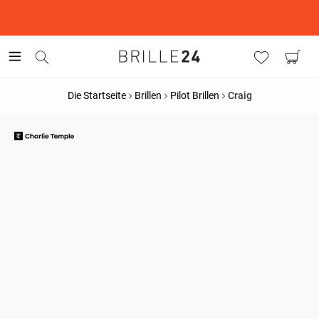
This is the Promotion Bar Text placeholder, loading promotion
data...
Die Startseite
Brillen
Pilot Brillen
Craig