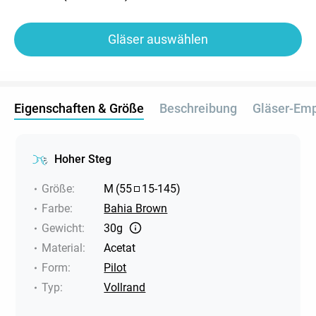
Gläser auswählen
Eigenschaften & Größe
Beschreibung
Gläser-Em
Hoher Steg
Größe
:
M
(
55
15
-
145
)
Farbe
:
Bahia Brown
Gewicht
:
30g
Material
:
Acetat
Form
:
Pilot
Typ
:
Vollrand