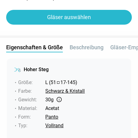
Gläser auswählen
Eigenschaften & Größe
Beschreibung
Gläser-Em
Hoher Steg
Größe
:
L
(
51
17
-
145
)
Farbe
:
Schwarz & Kristall
Gewicht
:
30g
Material
:
Acetat
Form
:
Panto
Typ
:
Vollrand