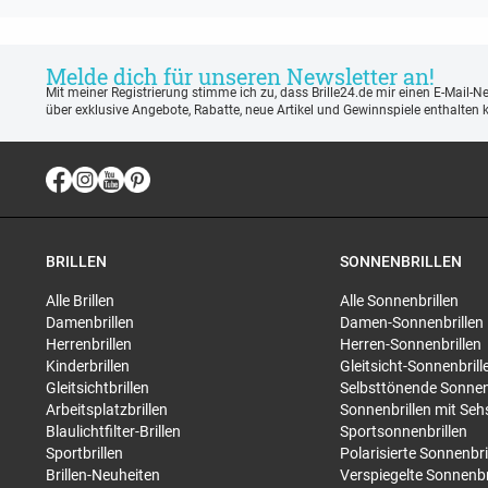
Melde dich für unseren Newsletter an!
Mit meiner Registrierung stimme ich zu, dass Brille24.de mir einen E-Mail-N
über exklusive Angebote, Rabatte, neue Artikel und Gewinnspiele enthalten 
BRILLEN
SONNENBRILLEN
Alle Brillen
Alle Sonnenbrillen
Damenbrillen
Damen-Sonnenbrillen
Herrenbrillen
Herren-Sonnenbrillen
Kinderbrillen
Gleitsicht-Sonnenbrill
Gleitsichtbrillen
Selbsttönende Sonnen
Arbeitsplatzbrillen
Sonnenbrillen mit Seh
Blaulichtfilter-Brillen
Sportsonnenbrillen
Sportbrillen
Polarisierte Sonnenbri
Brillen-Neuheiten
Verspiegelte Sonnenbr