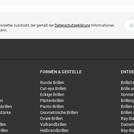
ewsletter zuschickt, der gemäß der
Datenschutzerklärung
Informationen
kann.
FORMEN & GESTELLE
ENTD
Runde Brillen
Brille2
Cat-eye Brillen
Brille
Eckige Brillen
Sonnen
en
Pilotenbrillen
Brillen
brillen
Panto-Brillen
Brillen
stärke
Geometrische Brillen
Brillen
Ovale Brillen
Ray-Ba
llen
Vollrandbrillen
Damen
illen
Halbrandbrillen
Ray-Ba