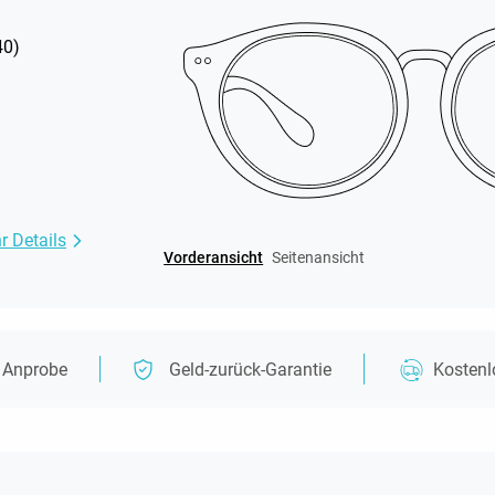
40
)
r Details
Vorderansicht
Seitenansicht
e Anprobe
Geld-zurück-Garantie
Kosten