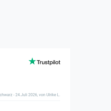
chwarz
-
24.Juli 2026
,
von Ulrike L.