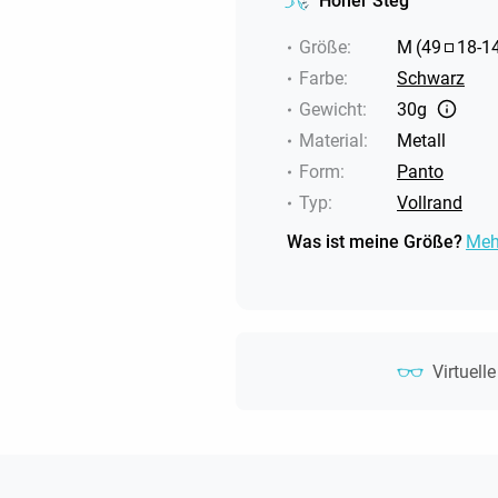
Hoher Steg
Größe
:
M
(
49
18
-
1
Farbe
:
Schwarz
Gewicht
:
30g
Material
:
Metall
Form
:
Panto
Typ
:
Vollrand
Was ist meine Größe?
Meh
Virtuell