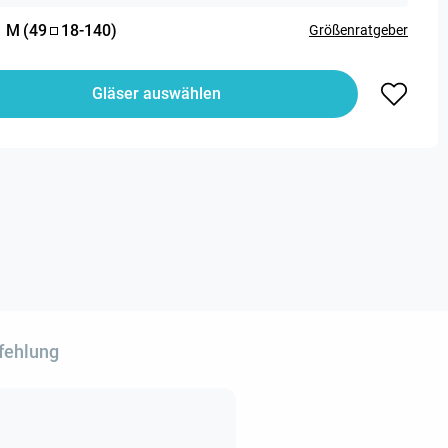
:
M
(
49
18
-
140
)
Größenratgeber
Gläser auswählen
fehlung