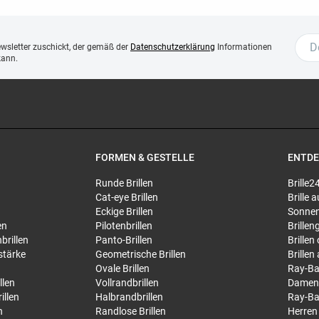
ewsletter zuschickt, der gemäß der
Datenschutzerklärung
Informationen
kann.
FORMEN & GESTELLE
ENTD
Runde Brillen
Brille2
Cat-eye Brillen
Brille
Eckige Brillen
Sonnen
en
Pilotenbrillen
Brillen
brillen
Panto-Brillen
Brillen
stärke
Geometrische Brillen
Brillen
Ovale Brillen
Ray-Ba
llen
Vollrandbrillen
Damen
illen
Halbrandbrillen
Ray-Ba
n
Randlose Brillen
Herren