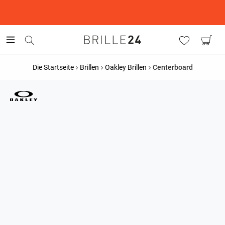
This is the Promotion Bar Text placeholder, loading promotion
data...
Die Startseite
Brillen
Oakley Brillen
Centerboard