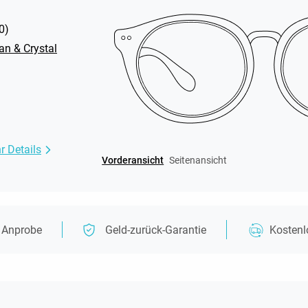
0
)
an & Crystal
r Details
Vorderansicht
Seitenansicht
e Anprobe
Geld-zurück-Garantie
Kosten