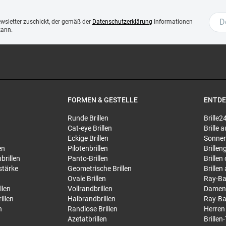
ewsletter zuschickt, der gemäß der
Datenschutzerklärung
Informationen
kann.
FORMEN & GESTELLE
ENTD
Runde Brillen
Brille2
Cat-eye Brillen
Brille
Eckige Brillen
Sonnen
en
Pilotenbrillen
Brillen
brillen
Panto-Brillen
Brillen
stärke
Geometrische Brillen
Brillen
Ovale Brillen
Ray-Ba
llen
Vollrandbrillen
Damen
illen
Halbrandbrillen
Ray-Ba
n
Randlose Brillen
Herren
Azetatbrillen
Brillen