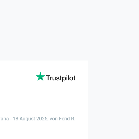
vana
-
18.August 2025
,
von Ferid R.