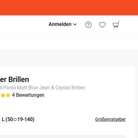
Anmelden
er Brillen
24
Panto
Matt Blue Jean & Crystal
Brillen
4
Bewertungen
:
L
(
50
19
-
140
)
Größenratgeber