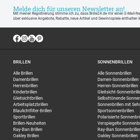
Melde dich für unseren Newsletter an!
Mit meiner Registrierung stimme ich zu, dass Brille24.de mir einen E-Mail-N
über exklusive Angebote, Rabatte, neue Artikel und Gewinnspiele enthalten 
BRILLEN
SONNENBRILLEN
Alle Brillen
Alle Sonnenbrillen
Damenbrillen
Damen-Sonnenbrillen
Herrenbrillen
Herren-Sonnenbrillen
Kinderbrillen
Gleitsicht-Sonnenbrill
Gleitsichtbrillen
Selbsttönende Sonnen
Arbeitsplatzbrillen
Sonnenbrillen mit Seh
Blaulichtfilter-Brillen
Sportsonnenbrillen
Sportbrillen
Polarisierte Sonnenbri
Brillen-Neuheiten
Verspiegelte Sonnenbr
Ray-Ban Brillen
Ray-Ban Sonnenbrille
Oakley Brillen
Oakley Sonnenbrillen