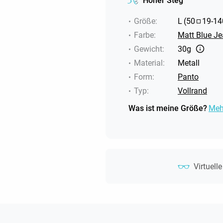
Hoher Steg
Größe
:
L
(
50
19
-
14
Farbe
:
Matt Blue Je
Gewicht
:
30g
Material
:
Metall
Form
:
Panto
Typ
:
Vollrand
Was ist meine Größe?
Meh
Virtuell