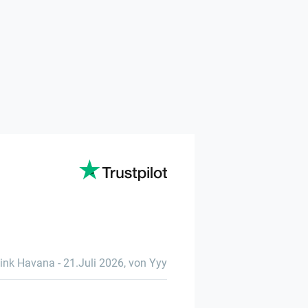
ink Havana
-
21.Juli 2026
,
von Yyy