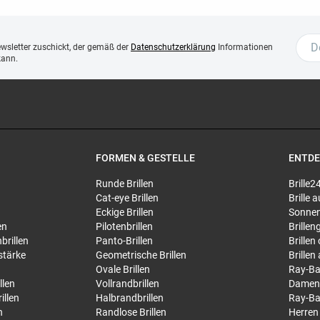
ewsletter zuschickt, der gemäß der
Datenschutzerklärung
Informationen
kann.
FORMEN & GESTELLE
ENTD
Runde Brillen
Brille2
Cat-eye Brillen
Brille
Eckige Brillen
Sonnen
en
Pilotenbrillen
Brillen
brillen
Panto-Brillen
Brillen
stärke
Geometrische Brillen
Brillen
Ovale Brillen
Ray-Ba
llen
Vollrandbrillen
Damen
illen
Halbrandbrillen
Ray-Ba
n
Randlose Brillen
Herren