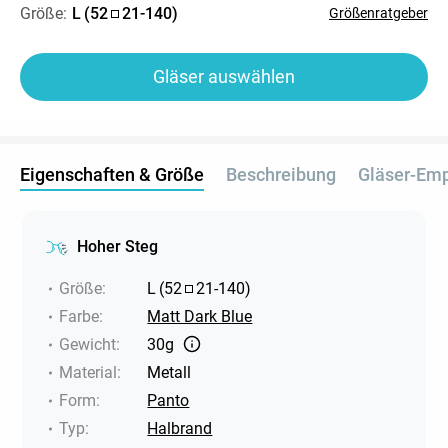
Größe:
L
(
52
21
-
140
)
Größenratgeber
Gläser auswählen
Eigenschaften & Größe
Beschreibung
Gläser-Em
Hoher Steg
Größe
:
L
(
52
21
-
140
)
Farbe
:
Matt Dark Blue
Gewicht
:
30g
Material
:
Metall
Form
:
Panto
Typ
:
Halbrand