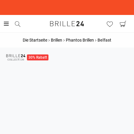
This is the Promotion Bar Text placeholder, loading promotion
data...
Die Startseite
Brillen
Phantos Brillen
Belfast
30% Rabatt