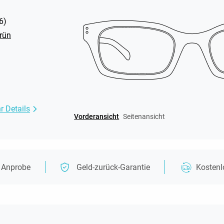
6
)
rün
r Details
Vorderansicht
Seitenansicht
e Anprobe
Geld-zurück-Garantie
Kosten