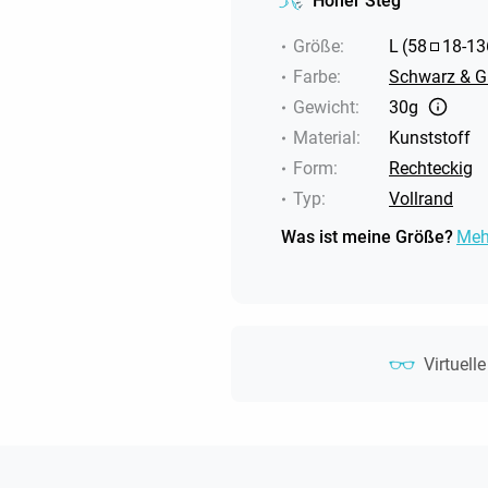
Hoher Steg
Größe
:
L
(
58
18
-
13
Farbe
:
Schwarz & G
Gewicht
:
30g
Material
:
Kunststoff
Form
:
Rechteckig
Typ
:
Vollrand
Was ist meine Größe?
Meh
Virtuell