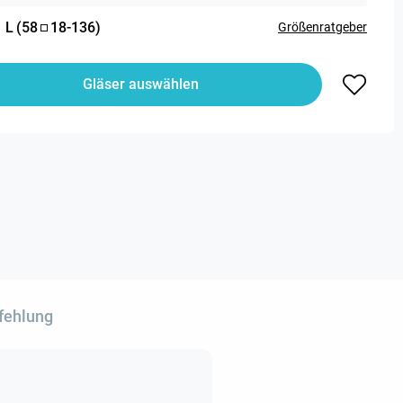
:
L
(
58
18
-
136
)
Größenratgeber
Gläser auswählen
fehlung