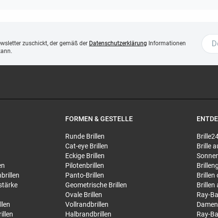
ewsletter zuschickt, der gemäß der
Datenschutzerklärung
Informationen
kann.
FORMEN & GESTELLE
ENTD
Runde Brillen
Brille2
Cat-eye Brillen
Brille
Eckige Brillen
Sonnen
en
Pilotenbrillen
Brillen
brillen
Panto-Brillen
Brillen
stärke
Geometrische Brillen
Brillen
Ovale Brillen
Ray-Ba
llen
Vollrandbrillen
Damen
illen
Halbrandbrillen
Ray-Ba