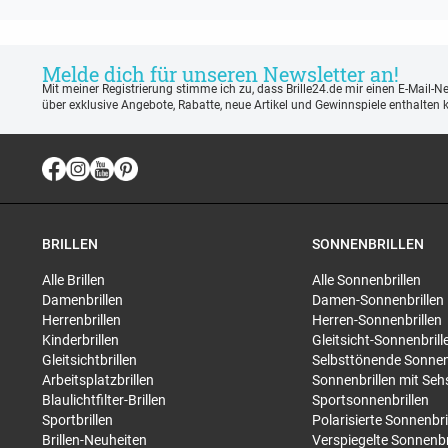
Melde dich für unseren Newsletter an!
Mit meiner Registrierung stimme ich zu, dass Brille24.de mir einen E-Mail-N
über exklusive Angebote, Rabatte, neue Artikel und Gewinnspiele enthalten 
BRILLEN
SONNENBRILLEN
Alle Brillen
Alle Sonnenbrillen
Damenbrillen
Damen-Sonnenbrillen
Herrenbrillen
Herren-Sonnenbrillen
Kinderbrillen
Gleitsicht-Sonnenbrill
Gleitsichtbrillen
Selbsttönende Sonnen
Arbeitsplatzbrillen
Sonnenbrillen mit Seh
Blaulichtfilter-Brillen
Sportsonnenbrillen
Sportbrillen
Polarisierte Sonnenbri
Brillen-Neuheiten
Verspiegelte Sonnenbr