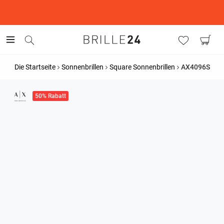
This is the Promotion Bar Text placeholder, loading promotion
data...
Die Startseite
Sonnenbrillen
Square Sonnenbrillen
AX4096S
50% Rabatt