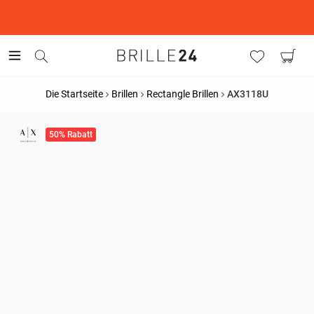
This is the Promotion Bar Text placeholder, loading promotion
data...
Die Startseite
Brillen
Rectangle Brillen
AX3118U
50% Rabatt