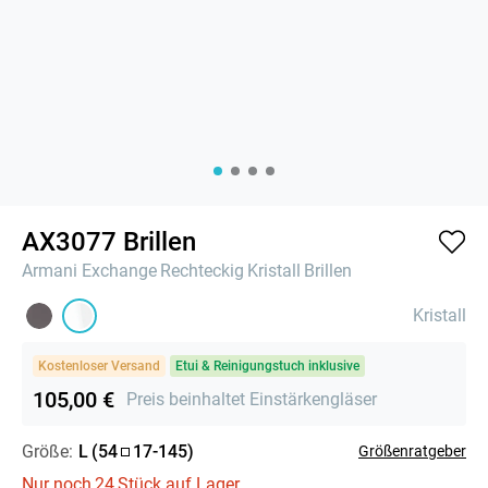
AX3077 Brillen
Armani Exchange
Rechteckig
Kristall
Brillen
Kristall
Kostenloser Versand
Etui & Reinigungstuch inklusive
105,00 €
Preis beinhaltet Einstärkengläser
Größe:
L
(
54
17
-
145
)
Größenratgeber
Nur noch
24
Stück auf Lager