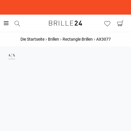
This is the Promotion Bar Text placeholder, loading promotion
data...
Die Startseite
Brillen
Rectangle Brillen
AX3077