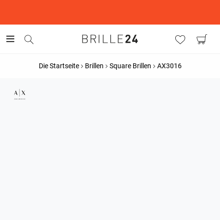
This is the Promotion Bar Text placeholder, loading promotion
data...
Die Startseite
Brillen
Square Brillen
AX3016