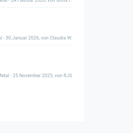
etal
-
24.Februar 2026
,
von Britta F.
l
-
30.Januar 2026
,
von Claudia W.
Metal
-
25.November 2025
,
von RJS