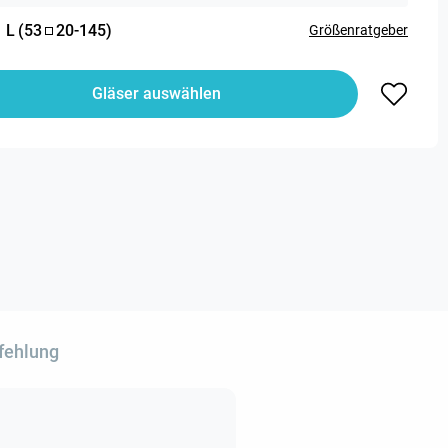
:
L
(
53
20
-
145
)
Größenratgeber
Gläser auswählen
fehlung