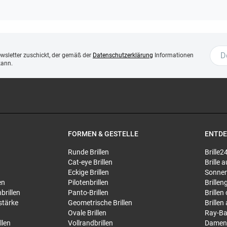
ewsletter zuschickt, der gemäß der
Datenschutzerklärung
Informationen
kann.
FORMEN & GESTELLE
ENTD
Runde Brillen
Brille2
Cat-eye Brillen
Brille
Eckige Brillen
Sonnen
en
Pilotenbrillen
Brillen
brillen
Panto-Brillen
Brillen
stärke
Geometrische Brillen
Brillen
Ovale Brillen
Ray-Ba
llen
Vollrandbrillen
Damen