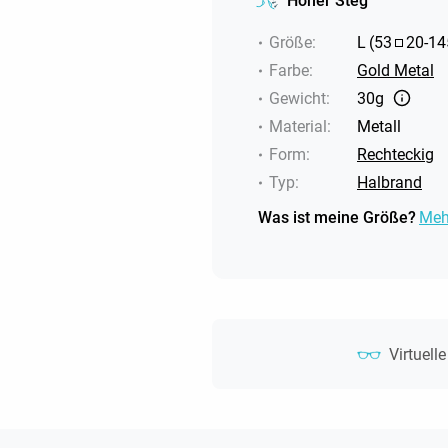
Hoher Steg
Größe
:
L
(
53
20
-
14
Farbe
:
Gold Metal
Gewicht
:
30g
Material
:
Metall
Form
:
Rechteckig
Typ
:
Halbrand
Was ist meine Größe?
Meh
Virtuell