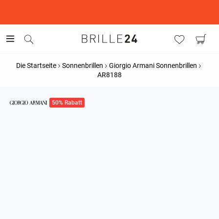
This is the Promotion Bar Text placeholder, loading promotion
data...
Die Startseite
Sonnenbrillen
Giorgio Armani Sonnenbrillen
AR8188
50% Rabatt