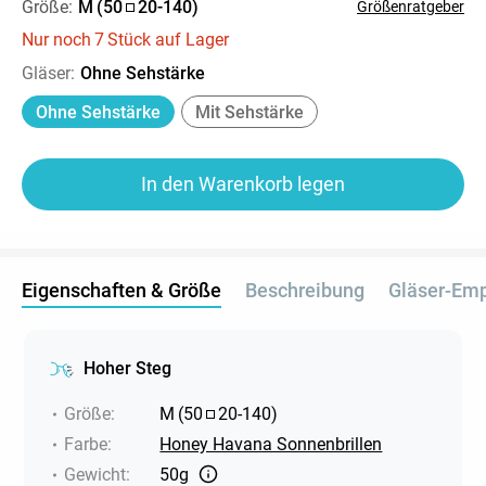
Größe:
M
(
50
20
-
140
)
Größenratgeber
Nur noch
7
Stück auf Lager
Gläser
:
Ohne Sehstärke
Ohne Sehstärke
Mit Sehstärke
In den Warenkorb legen
Eigenschaften & Größe
Beschreibung
Gläser-Em
Hoher Steg
Größe
:
M
(
50
20
-
140
)
Farbe
:
Honey Havana Sonnenbrillen
Gewicht
:
50g