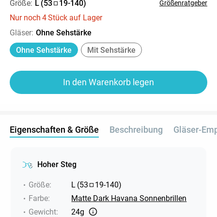
Größe:
L
(
53
19
-
140
)
Größenratgeber
Nur noch
4
Stück auf Lager
Gläser
:
Ohne Sehstärke
Ohne Sehstärke
Mit Sehstärke
In den Warenkorb legen
Eigenschaften & Größe
Beschreibung
Gläser-Em
Hoher Steg
Größe
:
L
(
53
19
-
140
)
Farbe
:
Matte Dark Havana Sonnenbrillen
Gewicht
:
24g