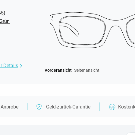
45
)
 Grün
r Details
Vorderansicht
Seitenansicht
e Anprobe
Geld-zurück-Garantie
Kosten