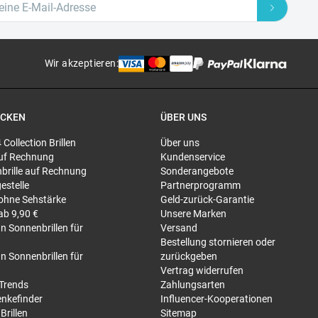
Wir akzeptieren
:
ECKEN
ÜBER UNS
4 Collection Brillen
Über uns
 auf Rechnung
Kundenservice
brille auf Rechnung
Sonderangebote
gestelle
Partnerprogramm
 ohne Sehstärke
Geld-zurück-Garantie
 ab 9,90 €
Unsere Marken
n Sonnenbrillen für
Versand
Bestellung stornieren oder
n Sonnenbrillen für
zurückgeben
Vertrag widerrufen
-Trends
Zahlungsarten
nkefinder
Influencer-Kooperationen
Brillen
Sitemap