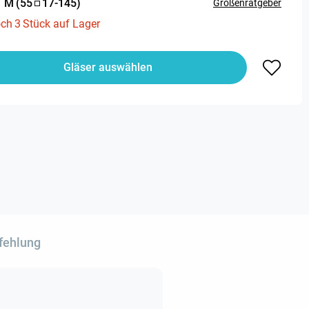
:
M
(
55
17
-
145
)
Größenratgeber
och
3
Stück auf Lager
Gläser auswählen
fehlung