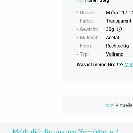
Hoher Steg
Größe
:
M
(
55
17
-
1
Farbe
:
Transparent
Gewicht
:
30g
Material
:
Acetat
Form
:
Rechteckig
Typ
:
Vollrand
Was ist meine Größe?
Meh
Virtuell
Melde dich für unseren Newsletter an!