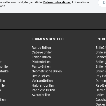
ewsletter zuschickt, der gemäß der
Datenschutzerklärung
Informationen
kann.
FORMEN & GESTELLE
ENTD
Runde Brillen
Brille2
Cat-eye Brillen
Brille
Eckige Brillen
Sonnen
en
Pilotenbrillen
Brillen
brillen
Panto-Brillen
Brillen
stärke
Geometrische Brillen
Brillen
Ovale Brillen
Ray-Ba
llen
Vollrandbrillen
Damen
illen
Halbrandbrillen
Ray-Ba
n
Randlose Brillen
Herren
Azetatbrillen
Brillen
llen
Gesche
Oakley 