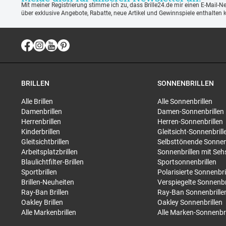
Mit meiner Registrierung stimme ich zu, dass Brille24.de mir einen E-Mail-N
über exklusive Angebote, Rabatte, neue Artikel und Gewinnspiele enthalten 
BRILLEN
SONNENBRILLEN
Alle Brillen
Alle Sonnenbrillen
Damenbrillen
Damen-Sonnenbrillen
Herrenbrillen
Herren-Sonnenbrillen
Kinderbrillen
Gleitsicht-Sonnenbrill
Gleitsichtbrillen
Selbsttönende Sonnen
Arbeitsplatzbrillen
Sonnenbrillen mit Seh
Blaulichtfilter-Brillen
Sportsonnenbrillen
Sportbrillen
Polarisierte Sonnenbri
Brillen-Neuheiten
Verspiegelte Sonnenbr
Ray-Ban Brillen
Ray-Ban Sonnenbrille
Oakley Brillen
Oakley Sonnenbrillen
Alle Markenbrillen
Alle Marken-Sonnenbri