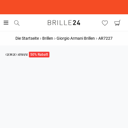
This is the Promotion Bar Text placeholder, loading promotion
data...
Die Startseite
Brillen
Giorgio Armani Brillen
AR7227
50% Rabatt