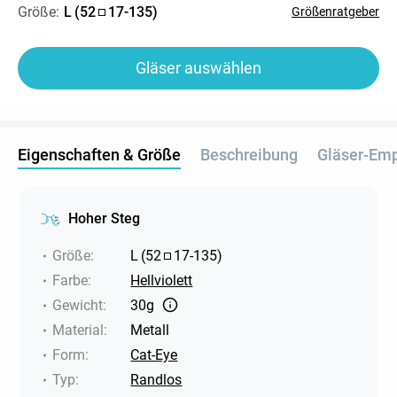
Größe:
L
(
52
17
-
135
)
Größenratgeber
Gläser auswählen
Eigenschaften & Größe
Beschreibung
Gläser-Em
Hoher Steg
Größe
:
L
(
52
17
-
135
)
Farbe
:
Hellviolett
Gewicht
:
30g
Material
:
Metall
Form
:
Cat-Eye
Typ
:
Randlos