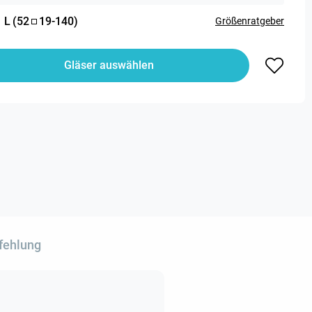
:
L
(
52
19
-
140
)
Größenratgeber
Gläser auswählen
fehlung