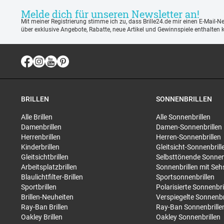
Melde dich für unseren Newsletter an!
Mit meiner Registrierung stimme ich zu, dass Brille24.de mir einen E-Mail-N
über exklusive Angebote, Rabatte, neue Artikel und Gewinnspiele enthalten 
BRILLEN
SONNENBRILLEN
Alle Brillen
Alle Sonnenbrillen
Damenbrillen
Damen-Sonnenbrillen
Herrenbrillen
Herren-Sonnenbrillen
Kinderbrillen
Gleitsicht-Sonnenbrill
Gleitsichtbrillen
Selbsttönende Sonnen
Arbeitsplatzbrillen
Sonnenbrillen mit Seh
Blaulichtfilter-Brillen
Sportsonnenbrillen
Sportbrillen
Polarisierte Sonnenbri
Brillen-Neuheiten
Verspiegelte Sonnenbr
Ray-Ban Brillen
Ray-Ban Sonnenbrille
Oakley Brillen
Oakley Sonnenbrillen