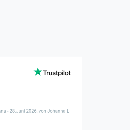
ana
-
28.Juni 2026
,
von Johanna L.