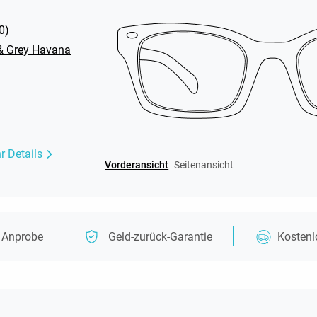
0
)
& Grey Havana
r Details
Vorderansicht
Seitenansicht
e Anprobe
Geld-zurück-Garantie
Kosten