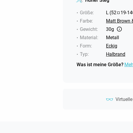
Hoher Steg
Größe
:
L
(
52
19
-
14
Farbe
:
Matt Brown 
Gewicht
:
30g
Material
:
Metall
Form
:
Eckig
Typ
:
Halbrand
Was ist meine Größe?
Meh
Virtuell