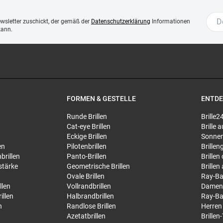
ewsletter zuschickt, der gemäß der
Datenschutzerklärung
Informationen
kann.
FORMEN & GESTELLE
ENTD
Runde Brillen
Brille2
Cat-eye Brillen
Brille
Eckige Brillen
Sonnen
en
Pilotenbrillen
Brillen
brillen
Panto-Brillen
Brillen
stärke
Geometrische Brillen
Brillen
Ovale Brillen
Ray-Ba
llen
Vollrandbrillen
Damen
illen
Halbrandbrillen
Ray-Ba
n
Randlose Brillen
Herren
Azetatbrillen
Brillen