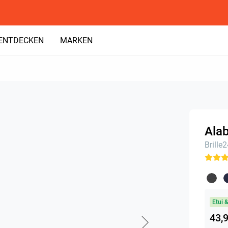
ENTDECKEN
MARKEN
Alab
Brille
Etui 
43,