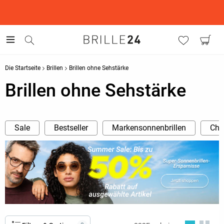
This is the Promotion Bar Text placeholder, loading promotion
data...
Die Startseite
Brillen
Brillen ohne Sehstärke
Brillen ohne Sehstärke
Sale
Bestseller
Markensonnenbrillen
Cha