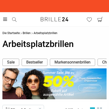
This is the Promotion Bar Text placeholder, loading promotion
data...
Die Startseite
Brillen
Arbeitsplatzbrillen
Arbeitsplatzbrillen
Sale
Bestseller
Markensonnenbrillen
Cha